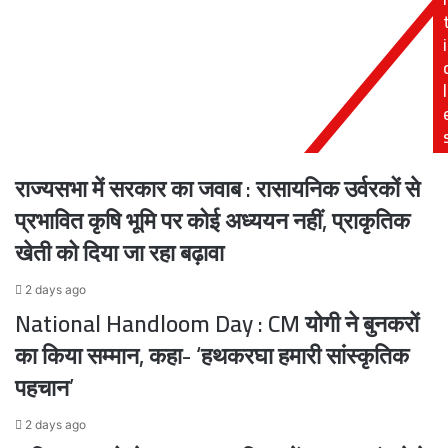
12
नॉमिनेशन?
i
दिन
खुद
बाद
बताई
मिले
तारीख;
l
कंकाल,
BJP
प्रेमी
ने
गिरफ्तार
दिया
है
राज्यसभा में सरकार का जवाब : रासायनिक उर्वरकों से
टिकट
प्रभावित कृषि भूमि पर कोई अध्ययन नहीं, प्राकृतिक
खेती को दिया जा रहा बढ़ावा
2 days ago
National Handloom Day : CM योगी ने बुनकरों
का किया सम्मान, कहा- ‘हथकरघा हमारी सांस्कृतिक
पहचान’
2 days ago