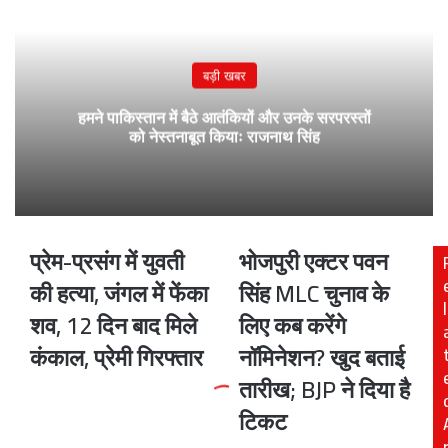
बड़ी खबर
हमने पाकिस्तान में बैठे आतंकियों और उनके सरपरस्तों
को नेस्तनाबूत कियाः राजनाथ सिंह
प्रेम-प्रसंग में युवती
भोजपुरी एक्टर पवन
प्रेम-
भोजपुरी
प्रसंग
एक्टर
की हत्या, जंगल में फेंका
सिंह MLC चुनाव के
में
पवन
l
शव, 12 दिन बाद मिले
लिए कब करेंगे
युवती
सिंह
की
MLC
कंकाल, प्रेमी गिरफ्तार
नॉमिनेशन? खुद बताई
हत्या,
चुनाव
तारीख; BJP ने दिया है
जंगल
के
में
लिए
टिकट
फेंका
कब
शव,
करेंगे