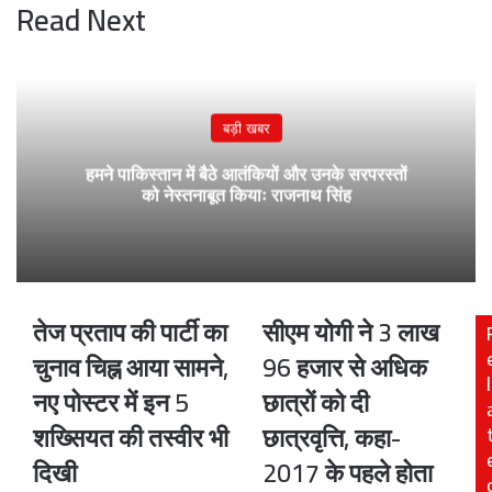
Read Next
बड़ी खबर
हमने पाकिस्तान में बैठे आतंकियों और उनके सरपरस्तों
को नेस्तनाबूत कियाः राजनाथ सिंह
तेज प्रताप की पार्टी का
सीएम योगी ने 3 लाख
तेज
सीएम
प्रताप
योगी
चुनाव चिह्न आया सामने,
96 हजार से अधिक
की
ने
l
नए पोस्टर में इन 5
छात्रों को दी
पार्टी
3
का
लाख
शख्सियत की तस्वीर भी
छात्रवृत्ति, कहा-
चुनाव
96
दिखी
2017 के पहले होता
चिह्न
हजार
आया
से