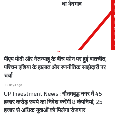
था भेदभाव
सामने,
अधिक
नए
छात्रों
पोस्टर
को
i
में
दी
इन
छात्रवृत्ति,
5
कहा-
l
शख्सियत
2017
की
के
तस्वीर
पहले
भी
होता
पीएम मोदी और नेतन्याहू के बीच फोन पर हुई बातचीत,
दिखी
था
भेदभाव
पश्चिम एशिया के हालात और रणनीतिक साझेदारी पर
चर्चा
2 days ago
UP Investment News : गौतमबुद्ध नगर में 45
हजार करोड़ रुपये का निवेश करेंगी 8 कंपनियां, 25
हजार से अधिक युवाओं को मिलेगा रोजगार