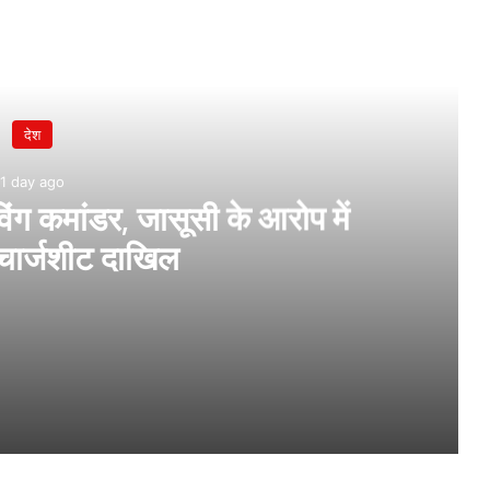
देश
1 day ago
विंग कमांडर, जासूसी के आरोप में
 चार्जशीट दाखिल
प में गिरफ्तार, चार्जशीट दाखिल