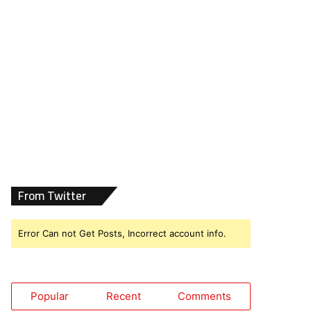
From Twitter
Error Can not Get Posts, Incorrect account info.
Popular
Recent
Comments