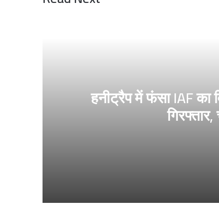
हनीट्रैप में फंसा IAF का 
गिरफ्तार,
1 day ago
हनीट्रैप में फंसा IAF का विंग कमांडर, जासूसी के आरो