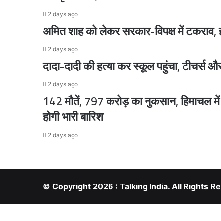
2 days ago
2 days ago
अमित शाह को लेकर सरकार-विपक्ष में टकराव, हं
2 days ago
2 days ago
दादा-दादी की हत्या कर स्कूल पहुंचा, टीचर्स और
पीएम मोदी और नेतन्याहू के बीच फोन पर हुई बातचीत,
2 days ago
142 मौतें, 797 करोड़ का नुकसान, हिमाचल मे
होगी भारी बारिश
2 days ago
2 days ago
2 days ago
© Copyright 2026 : Talking India. All Rights
Facebook
X
LinkedIn
Messenger
Messenger
Facebook
X
WhatsApp
Telegram
Viber
2 days ago