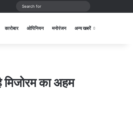
be
stagram
Sidebar
Switch skin
Search
for
कारोबार
ओपिनियन
मनोरंजन
अन्य खबरें
Sidebar
 है मिजोरम का अहम