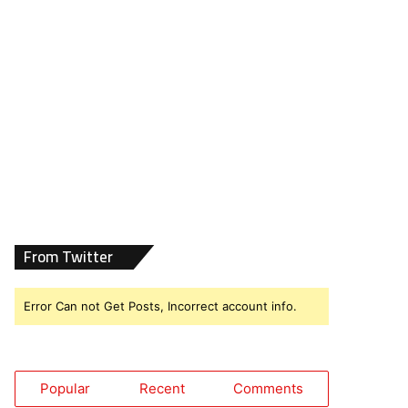
From Twitter
Error Can not Get Posts, Incorrect account info.
Popular
Recent
Comments