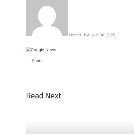
an
email
Sharad
August 30, 2025
Facebook
X
LinkedIn
WhatsApp
Telegram
Share
Facebook
X
LinkedIn
WhatsApp
Telegram
Read Next