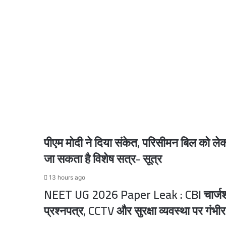
हराइये',
पीएम मोदी और नेतन्याहू के बीच फोन पर हुई बातचीत,
आरा
की
रैली
में
7 hours ago
अखिलेश
यादव
ने
BJP
पर
साधा
12 hours ago
निशाना;
तेजस्वी-
पीएम मोदी ने दिया संकेत, परिसीमन बिल को लेकर
राहुल
संग
जा सकता है विशेष सत्र- सूत्र
साझा
12 hours ago
किया
13 hours ago
मंच
NEET UG 2026 Paper Leak : CBI चार्जशीट 
प्रश्नपत्र, CCTV और सुरक्षा व्यवस्था पर गंभ
13 hours ago