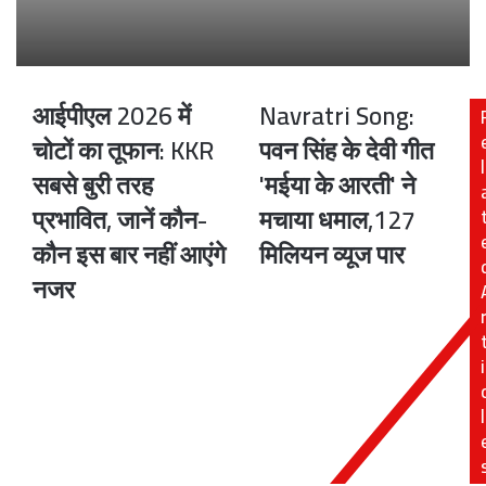
आईपीएल 2026 में
Navratri Song:
आईपीएल
Navratri
2026
Song:
चोटों का तूफान: KKR
पवन सिंह के देवी गीत
में
पवन
l
सबसे बुरी तरह
'मईया के आरती' ने
चोटों
सिंह
का
के
प्रभावित, जानें कौन-
मचाया धमाल,127
तूफान:
देवी
कौन इस बार नहीं आएंगे
मिलियन व्यूज पार
KKR
गीत
सबसे
'मईया
नजर
बुरी
के
तरह
आरती'
प्रभावित,
ने
i
जानें
मचाया
कौन-
धमाल,127
कौन
मिलियन
l
इस
व्यूज
बार
पार
नहीं