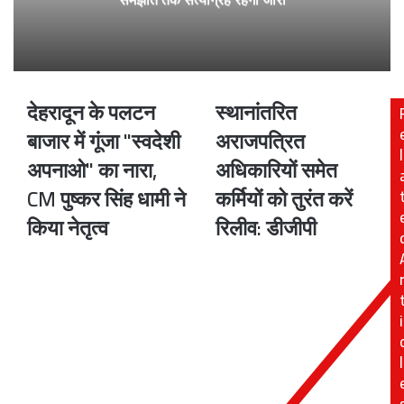
देहरादून के पलटन
स्थानांतरित
देहरादून
स्थानांतरित
के
अराजपत्रित
बाजार में गूंजा "स्वदेशी
अराजपत्रित
पलटन
अधिकारियों
l
अपनाओ" का नारा,
अधिकारियों समेत
बाजार
समेत
में
कर्मियों
CM पुष्कर सिंह धामी ने
कर्मियों को तुरंत करें
गूंजा
को
किया नेतृत्व
रिलीव: डीजीपी
"स्वदेशी
तुरंत
अपनाओ"
करें
का
रिलीव:
नारा,
डीजीपी
CM
i
पुष्कर
सिंह
धामी
l
ने
किया