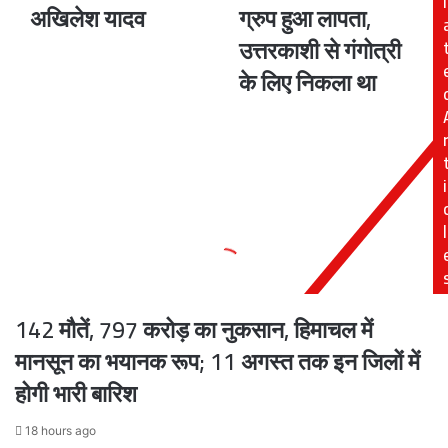
l
अखिलेश यादव
ग्रुप हुआ लापता,
खिलाफ
28
हैं
केरलवासियों
उत्तरकाशी से गंगोत्री
वे
का
के लिए निकला था
सबसे
ग्रुप
बड़े
हुआ
माफिया
लापता,
हैं:
उत्तरकाशी
अखिलेश
से
i
यादव
गंगोत्री
के
लिए
l
निकला
था
142 मौतें, 797 करोड़ का नुकसान, हिमाचल में
मानसून का भयानक रूप; 11 अगस्त तक इन जिलों में
होगी भारी बारिश
18 hours ago