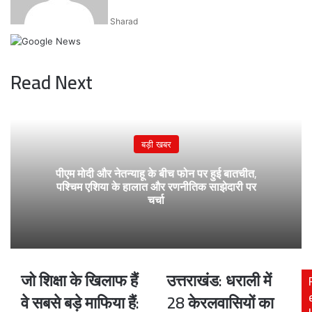
Sharad
Read Next
बड़ी खबर
पीएम मोदी और नेतन्याहू के बीच फोन पर हुई बातचीत,
पश्चिम एशिया के हालात और रणनीतिक साझेदारी पर
चर्चा
जो शिक्षा के खिलाफ हैं
उत्तराखंड: धराली में
जो
उत्तराखंड:
शिक्षा
धराली
वे सबसे बड़े माफिया हैं:
28 केरलवासियों का
के
में