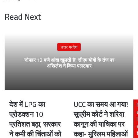
Read Next
उत्तर प्रदेश
‘दोपहर 12 बजे आंख खुलती है’, सीएम योगी के तंज पर
अखिलेश ने किया पलटवार
देश में LPG का
UCC का समय आ गया!
देश
UCC
में
का
प्रोडक्शन 10
सुप्रीम कोर्ट ने शरिया
LPG
समय
l
प्रतिशत बढ़ा, सरकार
कानून की याचिका पर
का
आ
प्रोडक्शन
गया!
ने कमी की चिंताओं को
कहा- मुस्लिम महिलाओं
10
सुप्रीम