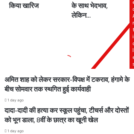
किया खारिज
के साथ भेदभाव,
प्रतिशत
कोर्ट
बढ़ा,
ने
लेकिन...
सरकार
शरिया
ने
कानून
कमी
की
i
की
याचिका
चिंताओं
पर
को
कहा-
l
किया
मुस्लिम
खारिज
महिलाओं
के
साथ
अमित शाह को लेकर सरकार-विपक्ष में टकराव, हंगामे के
भेदभाव,
लेकिन...
बीच सोमवार तक स्थगित हुई कार्यवाही
1 day ago
दादा-दादी की हत्या कर स्कूल पहुंचा, टीचर्स और दोस्तों
को भून डाला, 8वीं के छात्र का खूनी खेल
1 day ago