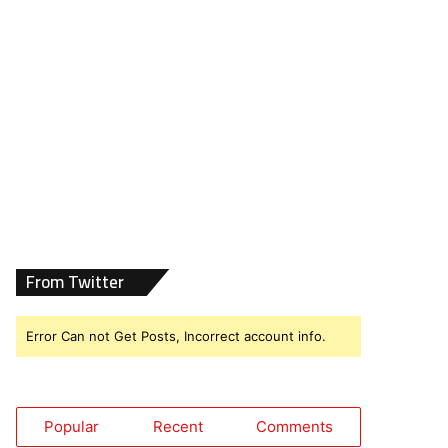
From Twitter
Error Can not Get Posts, Incorrect account info.
Popular
Recent
Comments