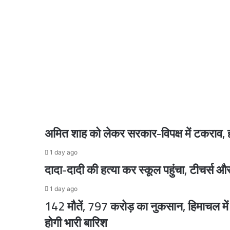
किया
'काशी
तमिल
संगमम
1 day ago
4.0'
सरकार और छात्रों के बीच सकारात्मक वार्ता, अंतिम स
का
शुभारंभ,
एल
मुरुगन
बोले-
1 day ago
मैं
हिंदी
अमित शाह को लेकर सरकार-विपक्ष में टकराव, हं
सीखूंगा,
यह
1 day ago
मेरा
1 day ago
दादा-दादी की हत्या कर स्कूल पहुंचा, टीचर्स और
अधिकार
पीएम मोदी और नेतन्याहू के बीच फोन पर हुई बातचीत,
है
1 day ago
142 मौतें, 797 करोड़ का नुकसान, हिमाचल मे
1 day ago
होगी भारी बारिश