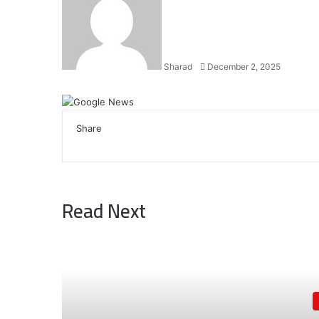
email
Sharad
December 2, 2025
Facebook
X
LinkedIn
WhatsApp
Telegram
Share
Facebook
X
LinkedIn
WhatsApp
Telegram
Read Next