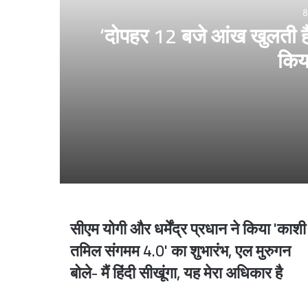
8
‘दोपहर 12 बजे आंख खुलती है
किय
8 hours ago
‘दोपहर 12 बजे आंख खुलती है’, सीएम योगी के तंज 
11 hours ago
सीएम योगी और धर्मेंद्र प्रधान ने किया 'काशी
सीएम
‘आपके मन में कुछ और चल रहा होगा, मैं तो बाबा बागेश्वर 
योगी
तमिल संगमम 4.0' का शुभारंभ, एल मुरुगन
और
बोले- मैं हिंदी सीखूंगा, यह मेरा अधिकार है
धर्मेंद्र
प्रधान
1 day ago
ने
ईरान के मंत्री की प्रह्लाद जोशी से मुलाकात, दोनों दे