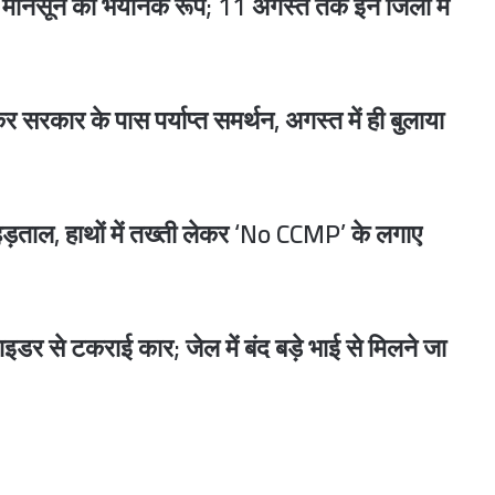
ं मानसून का भयानक रूप; 11 अगस्त तक इन जिलों में
UP Investment News : गौतमबुद्ध नगर में 45 हजार करोड़ रुपये का निवेश करेंगी 8 कंपनियां, 25 हजार से अधिक युवाओं को मिलेगा रोजगार
 सरकार के पास पर्याप्त समर्थन, अगस्त में ही बुलाया
Ayushman Bharat : नियम तोड़ने पर 2,359 अस्पताल योजना से बाहर, 1,200 से अधिक निलंबित; लोकसभा में सरकार का खुलासा
 हड़ताल, हाथों में तख्ती लेकर ‘No CCMP’ के लगाए
राज्यसभा में सरकार का जवाब : रासायनिक उर्वरकों से प्रभावित कृषि भूमि पर कोई अध्ययन नहीं, प्राकृतिक खेती को दिया जा रहा बढ़ावा
इडर से टकराई कार; जेल में बंद बड़े भाई से मिलने जा
के बीच सोमवार तक स्थगित हुई कार्यवाही