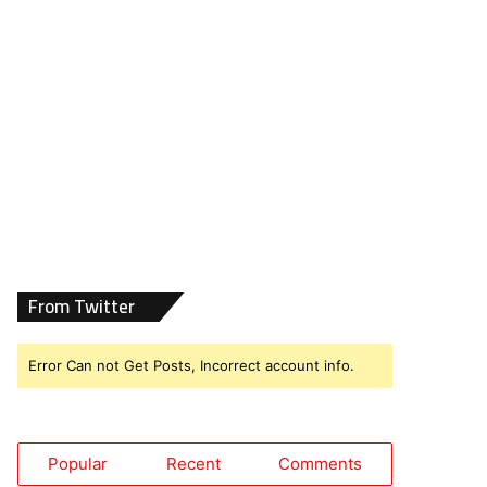
From Twitter
Error Can not Get Posts, Incorrect account info.
Popular
Recent
Comments