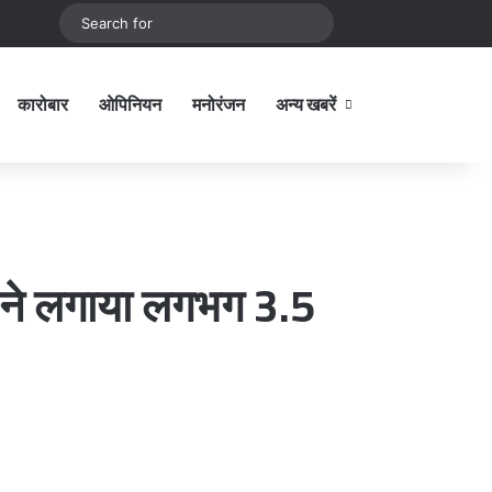
be
stagram
Sidebar
Switch skin
Search
for
कारोबार
ओपिनियन
मनोरंजन
अन्य खबरें
Sidebar
न ने लगाया लगभग 3.5