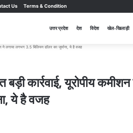
tact Us
Terms & Condition
RSS
Facebook
X
YouTu
In
होम
उत्तर प्रदेश
देश
विदेश
खेल-खिलाड़ी
न ने लगाया लगभग 3.5 बिलियन डॉलर का जुर्माना, ये है वजह
 बड़ी कार्रवाई, यूरोपीय कमीश
ा, ये है वजह