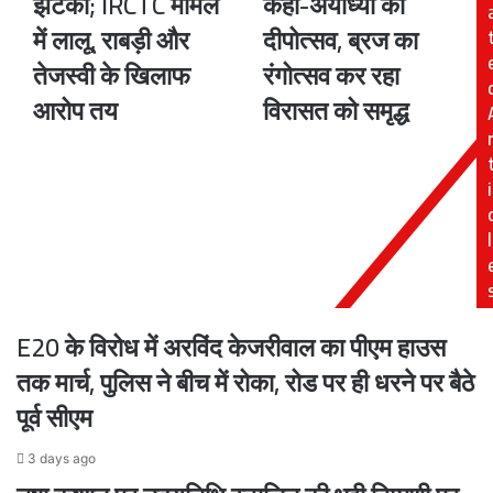
झटका; IRCTC मामले
कहा-अयोध्या का
लालू
बना
में लालू, राबड़ी और
दीपोत्सव, ब्रज का
परिवार
यूपी,
तेजस्वी के खिलाफ
रंगोत्सव कर रहा
को
CM
बड़ा
योगी
आरोप तय
विरासत को समृद्ध
झटका;
ने
IRCTC
कहा-
मामले
अयोध्या
i
में
का
लालू,
दीपोत्सव,
राबड़ी
ब्रज
l
और
का
तेजस्वी
रंगोत्सव
के
कर
खिलाफ
रहा
E20 के विरोध में अरविंद केजरीवाल का पीएम हाउस
आरोप
विरासत
तय
को
तक मार्च, पुलिस ने बीच में रोका, रोड पर ही धरने पर बैठे
समृद्ध
पूर्व सीएम
3 days ago