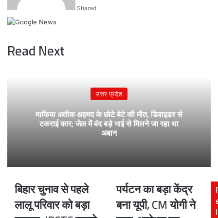
Sharad
Read Next
उत्तर प्रदेश
माफिया अतीक अहमद के छोटे बेटे की मौत, डिवाइडर से
टकराई कार; जेल में बंद बड़े भाई से मिलने जा रहा था
अबान
बिहार चुनाव से पहले
पर्यटन का बड़ा केंद्र
बिहार
पर्यटन
चुनाव
का
लालू परिवार को बड़ा
बना यूपी, CM योगी ने
से
बड़ा
l
पहले
केंद्र