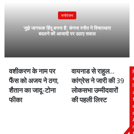
मनोरंजन
‘मुझे जागरूक हिंदू बनना है’, कंगना रनौत ने विचारधारा
बदलने की आजादी पर उठाए सवाल
वशीकरण के नाम पर
वायनाड से राहुल…
वशीकरण
वायनाड
के
से
फैंस को अजय ने ठगा,
कांग्रेस ने जारी की 39
नाम
राहुल…
l
शैतान का जादू-टोना
लोकसभा उम्मीदवारों
पर
कांग्रेस
फैंस
ने
फीका
की पहली लिस्ट
को
जारी
अजय
की
ने
39
ठगा,
लोकसभा
शैतान
उम्मीदवारों
का
की