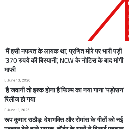
कर
गॉर्डर,
i
ली
कई
चंदे
घायल,
की
एक
l
वसूली,
की
इसलिए
मौत
हो
रही
‘मैं इसी नफरत के लायक था’, प्रणित मोरे पर भारी पड़ी
विपक्षी
पार्टियों
‘370 रुपये की बिरयानी’, NCW के नोटिस के बाद मांगी
के
माफी
अकाउंट
बंद
June 13, 2026
!
‘है जवानी तो इश्क होना है’फिल्म का नया गाना ‘पड़ोसन’
रिलीज हो गया
June 11, 2026
रूप कुमार राठौड़: देशभक्ति और रोमांस के गीतों को नई
पहचान देने वाले गायक, बॉर्डर के गानों ने दिलाई पहचान