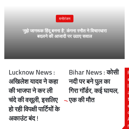
मनोरंजन
‘मुझे जागरूक हिंदू बनना है’, कंगना रनौत ने विचारधारा
बदलने की आजादी पर उठाए सवाल
Lucknow News :
Bihar News : कोसी
Lucknow
Bihar
News
News
अखिलेश यादव ने कहा
नदी पर बने पुल का
:
:
l
की भाजपा ने कर ली
गिरा गॉर्डर, कई घायल,
अखिलेश
कोसी
यादव
नदी
चंदे की वसूली, इसलिए
एक की मौत
ने
पर
हो रही विपक्षी पार्टियों के
कहा
बने
की
पुल
अकाउंट बंद !
भाजपा
का
ने
गिरा