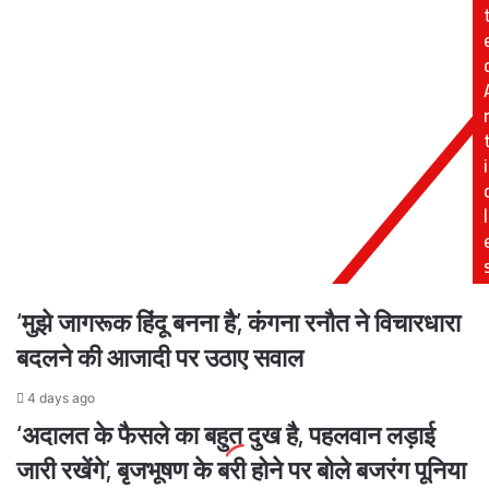
Dikhla
ने
Jaa
लगाए
11
'जय
का
श्री
खिताब..
राम'
के
i
नारे!
l
‘मुझे जागरूक हिंदू बनना है’, कंगना रनौत ने विचारधारा
बदलने की आजादी पर उठाए सवाल
4 days ago
‘अदालत के फैसले का बहुत दुख है, पहलवान लड़ाई
जारी रखेंगे’, बृजभूषण के बरी होने पर बोले बजरंग पूनिया