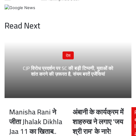
Read Next
देश
CJP विरोध प्रदर्शन पर SC की बड़ी टिप्पणी, युवाओं को
शांत करने की ज़रूरत है, संयम बरतें एजेंसियां
Manisha Rani ने
अंबानी के कार्यक्रम में
Manisha
अंबानी
Rani
के
जीता Jhalak Dikhla
शाहरुख ने लगाए 'जय
ने
कार्यक्रम
l
Jaa 11 का खिताब..
श्री राम' के नारे!
जीता
में
Jhalak
शाहरुख